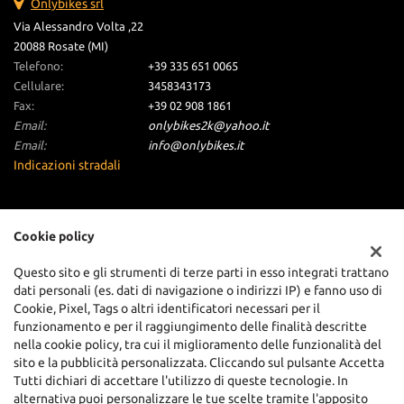
Onlybikes srl
Via Alessandro Volta ,22
20088 Rosate (MI)
Telefono:
+39 335 651 0065
Cellulare:
3458343173
Fax:
+39 02 908 1861
Email:
onlybikes2k@yahoo.it
Email:
info@onlybikes.it
Indicazioni stradali
Dati fiscali:
Cookie policy
Onlybikes S.R.L
Via Alessandro Volta ,22, Rosate (MI)
Questo sito e gli strumenti di terze parti in esso integrati trattano
C.F/P.IVA:
06255130962
dati personali (es. dati di navigazione o indirizzi IP) e fanno uso di
Registro delle imprese:
Cookie, Pixel, Tags o altri identificatori necessari per il
MI
funzionamento e per il raggiungimento delle finalità descritte
nella cookie policy, tra cui il miglioramento delle funzionalità del
sito e la pubblicità personalizzata. Cliccando sul pulsante Accetta
Tutti dichiari di accettare l'utilizzo di queste tecnologie. In
alternativa puoi personalizzare le tue scelte tramite l'apposito