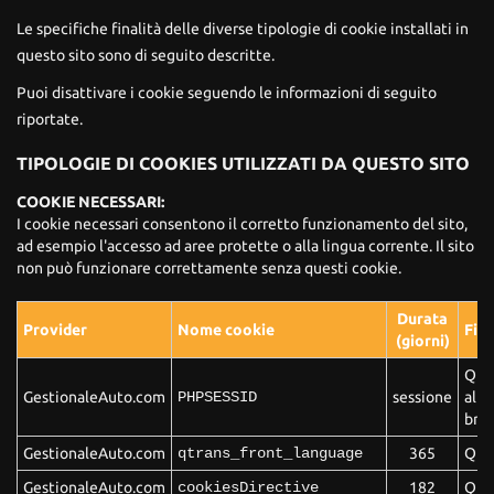
Le specifiche finalità delle diverse tipologie di cookie installati in
questo sito sono di seguito descritte.
Puoi disattivare i cookie seguendo le informazioni di seguito
riportate.
TIPOLOGIE DI COOKIES UTILIZZATI DA QUESTO SITO
COOKIE NECESSARI:
I cookie necessari consentono il corretto funzionamento del sito,
ad esempio l'accesso ad aree protette o alla lingua corrente. Il sito
non può funzionare correttamente senza questi cookie.
Durata
Provider
Nome cookie
Fina
(giorni)
Ques
GestionaleAuto.com
PHPSESSID
sessione
allo
brow
GestionaleAuto.com
qtrans_front_language
365
Ques
GestionaleAuto.com
cookiesDirective
182
Ques