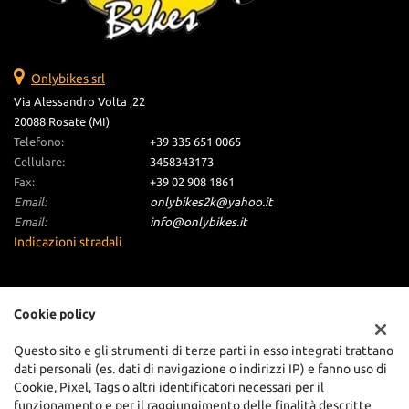
Onlybikes srl
Via Alessandro Volta ,22
20088 Rosate (MI)
Telefono:
+39 335 651 0065
Cellulare:
3458343173
Fax:
+39 02 908 1861
Email:
onlybikes2k@yahoo.it
Email:
info@onlybikes.it
Indicazioni stradali
Dati fiscali:
Cookie policy
Onlybikes S.R.L
Via Alessandro Volta ,22, Rosate (MI)
Questo sito e gli strumenti di terze parti in esso integrati trattano
C.F/P.IVA:
06255130962
dati personali (es. dati di navigazione o indirizzi IP) e fanno uso di
Registro delle imprese:
Cookie, Pixel, Tags o altri identificatori necessari per il
MI
funzionamento e per il raggiungimento delle finalità descritte