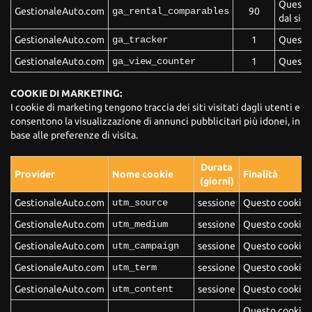
Questo 
GestionaleAuto.com
ga_rental_comparables
90
dal sis
GestionaleAuto.com
ga_tracker
1
Questo 
GestionaleAuto.com
ga_view_counter
1
Questo 
COOKIE DI MARKETING:
I cookie di marketing tengono traccia dei siti visitati dagli utenti e
consentono la visualizzazione di annunci pubblicitari più idonei, in
base alle preferenze di visita.
Durata
Provider
Nome cookie
Finalità
(giorni)
GestionaleAuto.com
utm_source
sessione
Questo cookie d
GestionaleAuto.com
utm_medium
sessione
Questo cookie d
GestionaleAuto.com
utm_campaign
sessione
Questo cookie d
GestionaleAuto.com
utm_term
sessione
Questo cookie d
GestionaleAuto.com
utm_content
sessione
Questo cookie de
Questo cookie vi