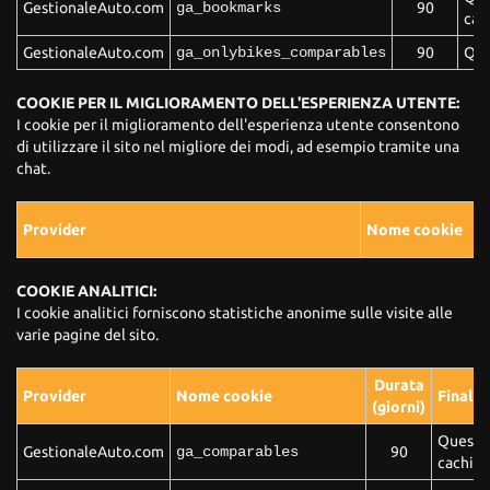
GestionaleAuto.com
ga_bookmarks
90
cac
GestionaleAuto.com
ga_onlybikes_comparables
90
Que
COOKIE PER IL MIGLIORAMENTO DELL'ESPERIENZA UTENTE:
I cookie per il miglioramento dell'esperienza utente consentono
di utilizzare il sito nel migliore dei modi, ad esempio tramite una
chat.
Provider
Nome cookie
COOKIE ANALITICI:
I cookie analitici forniscono statistiche anonime sulle visite alle
varie pagine del sito.
Durata
Provider
Nome cookie
Finalit
(giorni)
Questo 
GestionaleAuto.com
ga_comparables
90
caching