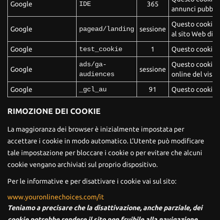
Google
IDE
365
annunci pubblici
Questo cookie ra
Google
pagead/landing
sessione
al sito Web di l
Google
test_cookie
1
Questo cookie vi
ads/ga-
Questo cookie v
Google
sessione
audiences
online del visit
Google
_gcl_au
91
Questo cookie vi
RIMOZIONE DEI COOKIE
La maggioranza dei browser è inizialmente impostata per
accettare i cookie in modo automatico. L’Utente può modificare
tale impostazione per bloccare i cookie o per evitare che alcuni
cookie vengano archiviati sul proprio dispositivo.
Per le informative e per disattivare i cookie vai sul sito:
www.youronlinechoices.com/it
Teniamo a precisare che la disattivazione, anche parziale, dei
cookie potrebbe rendere il sito non fruibile alla navigazione.