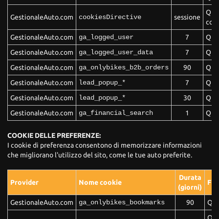
Ques
GestionaleAuto.com
cookiesDirective
sessione
cook
GestionaleAuto.com
ga_logged_user
7
Ques
GestionaleAuto.com
ga_logged_user_data
7
Ques
GestionaleAuto.com
ga_onlybikes_b2b_orders
90
Ques
GestionaleAuto.com
lead_popup_*
7
Ques
GestionaleAuto.com
lead_popup_*
30
Ques
GestionaleAuto.com
ga_financial_search
1
Ques
COOKIE DELLE PREFERENZE:
I cookie di preferenza consentono di memorizzare informazioni
che migliorano l'utilizzo del sito, come le tue auto preferite.
Durata
Provider
Nome cookie
Fin
(giorni)
GestionaleAuto.com
ga_onlybikes_bookmarks
90
Que
Que