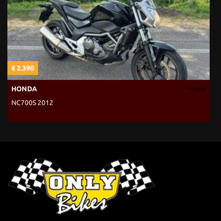
€ 2.390
€
HONDA
NC700S 2012