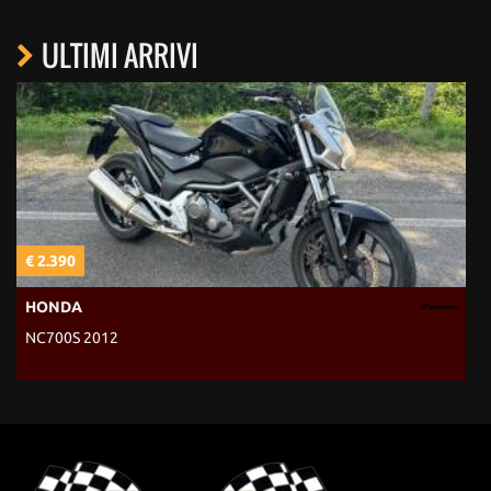
ULTIMI ARRIVI
€ 2.390
€
HONDA
NC700S 2012