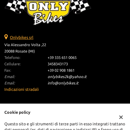
Onlybikes srl
Via Alessandro Volta ,22
20088 Rosate (MI)
Telefono:
+39 335 651 0065
Cellulare:
3458343173
Fax:
+39 02 908 1861
Email:
onlybikes2k@yahoo.it
Email:
info@onlybikes.it
Indicazioni stradali
Dati fiscali:
Cookie policy
Onlybikes S.R.L
Via Alessandro Volta ,22, Rosate (MI)
Questo sito e gli strumenti di terze parti in esso integrati trattano
C.F/P.IVA:
06255130962
dati personali (es. dati di navigazione o indirizzi IP) e fanno uso di