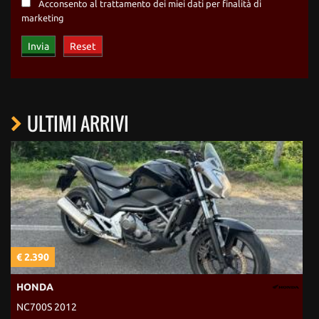
Acconsento al trattamento dei miei dati per finalità di
marketing
ULTIMI ARRIVI
€ 2.390
€
HONDA
NC700S 2012